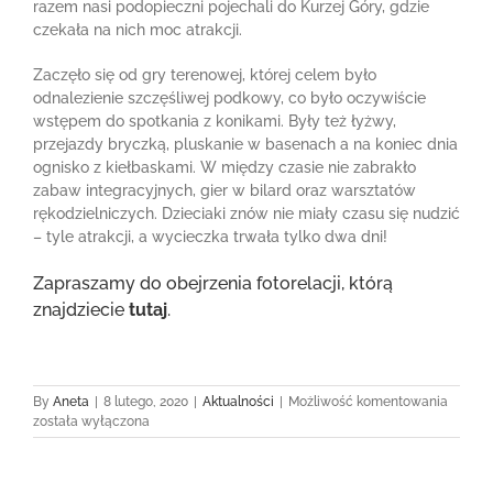
razem nasi podopieczni pojechali do Kurzej Góry, gdzie
czekała na nich moc atrakcji.
Zaczęło się od gry terenowej, której celem było
odnalezienie szczęśliwej podkowy, co było oczywiście
wstępem do spotkania z konikami. Były też łyżwy,
przejazdy bryczką, pluskanie w basenach a na koniec dnia
ognisko z kiełbaskami. W między czasie nie zabrakło
zabaw integracyjnych, gier w bilard oraz warsztatów
rękodzielniczych. Dzieciaki znów nie miały czasu się nudzić
– tyle atrakcji, a wycieczka trwała tylko dwa dni!
Zapraszamy do obejrzenia fotorelacji, którą
znajdziecie
tutaj
.
Wyciec
By
Aneta
|
8 lutego, 2020
|
Aktualności
|
Możliwość komentowania
do
została wyłączona
Kurzej
Góry
–