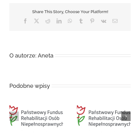
zima
2020
Share This Story, Choose Your Platform!
Facebook
X
Reddit
LinkedIn
WhatsApp
Tumblr
Pinterest
Vk
Email
O autorze:
Aneta
Podobne wpisy
NA
Projekt TRAMPOLINA
Bezpłatne diagnozy i
dla osób z
konsultacje dla
u
niepełnosprawnością
mieszkańców Płocka