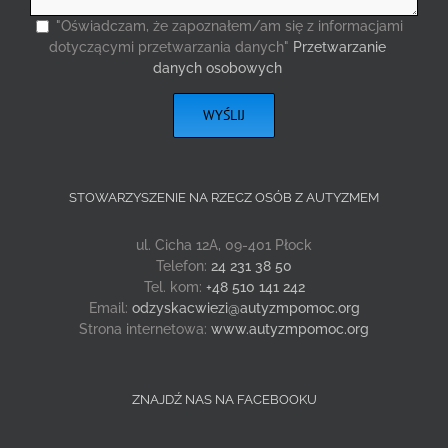
"Oświadczam, że zapoznałem/am się z informacjami
dotyczącymi przetwarzania danych"
Przetwarzanie
danych osobowych
STOWARZYSZENIE NA RZECZ OSÓB Z AUTYZMEM
ul. Cicha 12A, 09-401 Płock
Telefon:
24 231 38 50
Tel. kom:
+48 510 141 242
Email:
odzyskacwiezi@autyzmpomoc.org
Strona internetowa:
www.autyzmpomoc.org
ZNAJDŹ NAS NA FACEBOOKU