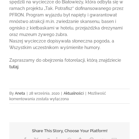
spędzili na wycieczce do Białowieży, która odbyła się w
ramach projektu „Tak. Potrafisz” dofinansowanego przez
PFRON. Program wyjazdu był napięty i gwarantował
mnóstwo atrakcji m.in. zwiedzanie skansenu, basen i
ognisko z kiełbaskami w hotelu, przejażdżka drezynami
oraz muzeum żywego żubra.
Naszej wycieczce dopisywała słoneczna pogoda, a
Wszystkim uczestnikom wyśmienite humory.
Zapraszamy do obejrzenia fotorelacji, którą znajdziecie
tutaj
.
By
Aneta
|
28 września, 2020
|
Aktualności
|
Możliwość
Wycieczka
komentowania
została wyłączona
do
Białowieży
–
wrzesień
2020
Share This Story, Choose Your Platform!