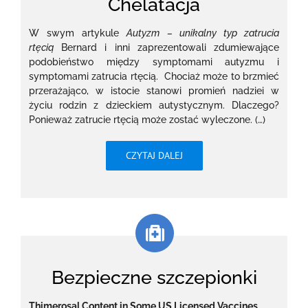
Chelatacja
W swym artykule
Autyzm – unikalny typ zatrucia
rtęcią
Bernard i inni zaprezentowali zdumiewające
podobieństwo między symptomami autyzmu i
symptomami zatrucia rtęcią. Chociaż może to brzmieć
przerażająco, w istocie stanowi promień nadziei w
życiu rodzin z dzieckiem autystycznym. Dlaczego?
Ponieważ zatrucie rtęcią może zostać wyleczone. (…)
CZYTAJ DALEJ
Bezpieczne szczepionki
Thimerosal Content in Some US Licensed Vaccines