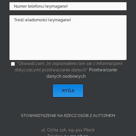
"Oświadczam, że zapoznałem/am się z informacjami
dotyczącymi przetwarzania danych"
Przetwarzanie
danych osobowych
STOWARZYSZENIE NA RZECZ OSÓB Z AUTYZMEM
ul. Cicha 12A, 09-401 Płock