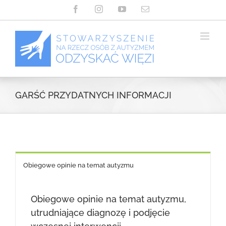
Przejdź
Facebook
Instagram
YouTube
Email
do
zawartości
GARŚĆ PRZYDATNYCH INFORMACJI
Obiegowe opinie na temat autyzmu
Obiegowe opinie na temat autyzmu,
utrudniające diagnozę i podjęcie