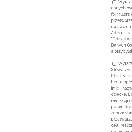
Wyraża
danych os
formularz 
przetworze
do swoich 
Administr
"Odzyskać 
Danych Os
a.przybyls
Wyraża
Stowarzysz
Płock w ce
lub terapi
imię i naz
dziecka. 
realizacji
prawo dost
zapomniany
przetwarza
celu reali
pisząc na 