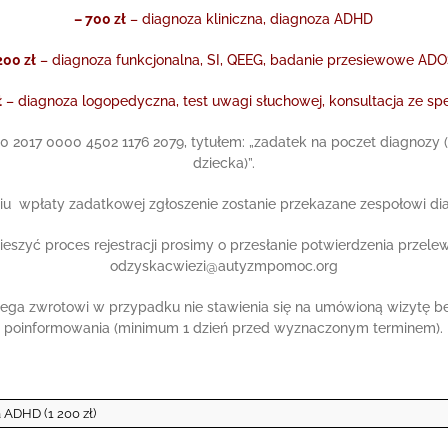
– 700 zł
– diagnoza kliniczna, diagnoza ADHD
200 zł
– diagnoza funkcjonalna, SI, QEEG, badanie przesiewowe AD
ł
– diagnoza logopedyczna, test uwagi słuchowej, konsultacja ze spe
40 2017 0000 4502 1176 2079, tytułem: „zadatek na poczet diagnozy (
dziecka)”.
u wpłaty zadatkowej zgłoszenie zostanie przekazane zespołowi d
eszyć proces rejestracji prosimy o przesłanie potwierdzenia przele
odzyskacwiezi@autyzmpomoc.org
lega zwrotowi w przypadku nie stawienia się na umówioną wizytę b
poinformowania (minimum 1 dzień przed wyznaczonym terminem).