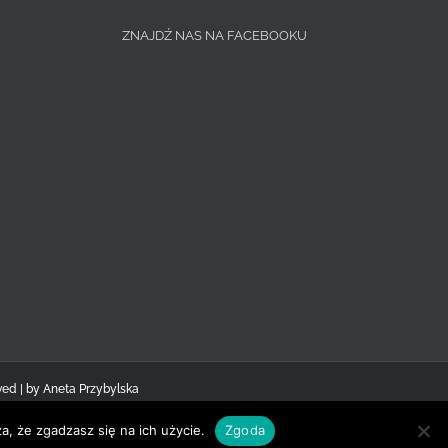
ZNAJDŹ NAS NA FACEBOOKU
ved | by
Aneta Przybylska
a, że zgadzasz się na ich użycie.
Zgoda