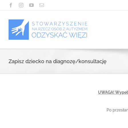
Przejdź
Facebook
Instagram
YouTube
Email
do
zawartości
Zapisz dziecko na diagnozę/konsultację
UWAGA! Wypełni
Po przesła