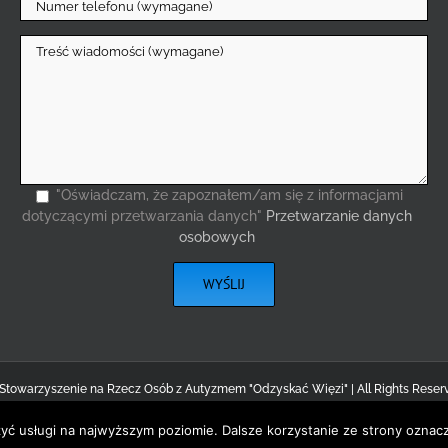
"Oświadczam, że zapoznałem/am się z informacjami
dotyczącymi przetwarzania danych"
Przetwarzanie danych
osobowych
 Stowarzyszenie na Rzecz Osób z Autyzmem "Odzyskać Więzi" | All Rights Reser
Facebook
Instagram
YouTube
Email
zyć usługi na najwyższym poziomie. Dalsze korzystanie ze strony oznacz