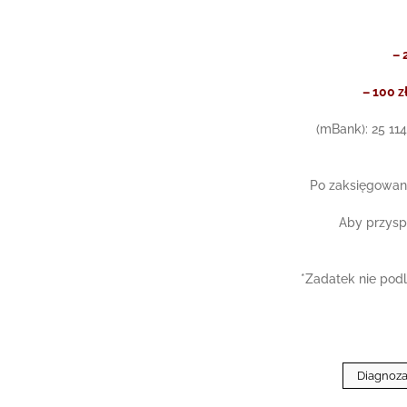
– 
– 100 z
(mBank): 25 11
Po zaksięgowani
Aby przyspi
*Zadatek nie pod