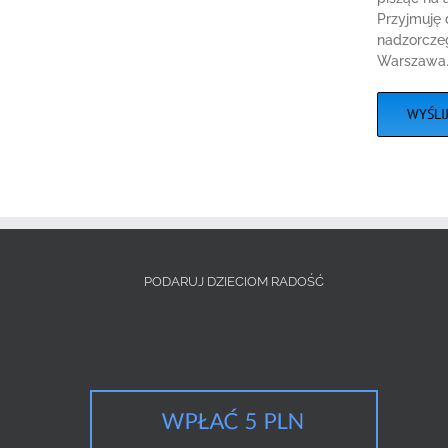
Przyjmuję 
nadzorczeg
Warszawa
PODARUJ DZIECIOM RADOŚĆ