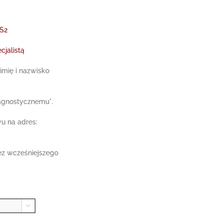
OS2
cjalistą
imię i nazwisko
iagnostycznemu*.
wu na adres:
ez wcześniejszego
