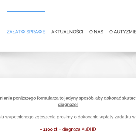
ZAŁATW SPRAWĘ
AKTUALNOŚCI
O NAS
O AUTYZMI
enie poniższego formularza to jedyny sposób, aby dokonać skutec
diagnozę!
niu wypełnionego zgłoszenia prosimy o dokonanie wpłaty zadatku w
– 1100 zł
– diagnoza AuDHD