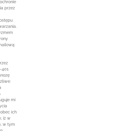
ochronie
ia przez
dostępu
warzania.
tyzmem
rony
mailową:
rzez
9-401
gnozę
żliwe:
a
a
ługuje mi
ycia
wobec ich
, iż w
e, w tym
g.