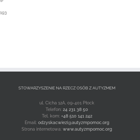
-193
STOWARZYSZENIE NA RZECZ OSÓB Z AUTYZMEM
ul. Cicha 12A, 09-401 Płock
Telefon:
24 231 38 50
Tel. kom:
+48 510 141 242
Email:
odzyskacwiezi@autyzmpomoc.org
Strona internetowa:
www.autyzmpomoc.org