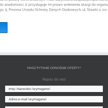
do wiadomości, iż przysługuje mi prawo wniesienia skargi do organu
o, tj. Prezesa Urzędu Ochrony Danych Osobowych, ul. Stawki 2, 00
.
MASZ PYTANIE ODNOŚNIE OFERTY?
Napisz do nas!