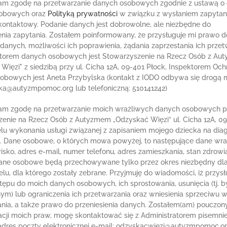
m zgodę na przetwarzanie danych osobowych zgodnie z ustawą o 
obowych oraz
Polityką prywatności
w związku z wysłaniem zapytan
kontaktowy. Podanie danych jest dobrowolne, ale niezbędne do
nia zapytania. Zostałem poinformowany, że przysługuje mi prawo 
danych, możliwości ich poprawienia, żądania zaprzestania ich przet
atorem danych osobowych jest Stowarzyszenie na Rzecz Osób z Au
Więzi" z siedzibą przy ul. Cicha 12A, 09-401 Płock, Inspektorem Och
obowych jest Aneta Przybylska (kontakt z IODO odbywa się drogą 
ka@autyzmpomoc.org lub telefoniczną: 510141242)
m zgodę na przetwarzanie moich wrażliwych danych osobowych p
enie na Rzecz Osób z Autyzmem „Odzyskać Więzi” ul. Cicha 12A, 0
lu wykonania usługi związanej z zapisaniem mojego dziecka na dia
ę. Dane osobowe, o których mowa powyżej, to następujące dane wra
wisko, adres e-mail, numer telefonu, adres zamieszkania, stan zdrowi
Dane osobowe będą przechowywane tylko przez okres niezbędny dl
 celu, dla którego zostały zebrane. Przyjmuję do wiadomości, iż przys
ępu do moich danych osobowych, ich sprostowania, usunięcia (tj. b
m) lub ograniczenia ich przetwarzania oraz wniesienia sprzeciwu 
nia, a także prawo do przeniesienia danych. Zostałem(am) pouczony
zacji moich praw, mogę skontaktować się z Administratorem pisemni
adres poczty elektronicznej e-mail: odzyskacwiezi@autyzmpomoc.or