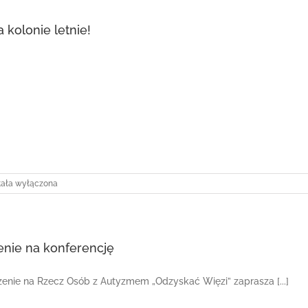
 kolonie letnie!
ór
tała wyłączona
nie
ie!
enie na konferencję
enie na Rzecz Osób z Autyzmem „Odzyskać Więzi” zaprasza [...]