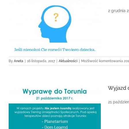
2 grudnia 
Dz
By
Aneta
|
16 listopada, 2017
|
Aktualności
|
Możliwość komentowania
zo
otw
Wyjazd d
21 paździer