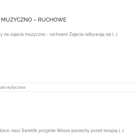
A MUZYCZNO – RUCHOWE
 na zajęcia muzyczno - ruchowe! Zajęcia odbywają się [...]
ĘCIA
tała wyłączona
ZYCZNO
CHOWE
ice, nasz Świetlik przyjmie Wasze pociechy przed terapią [...]