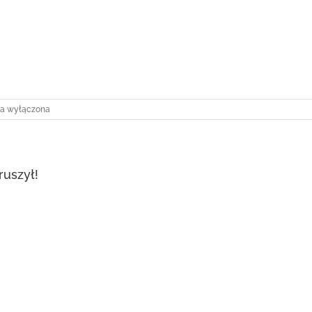
ik
ła wyłączona
ruszył!