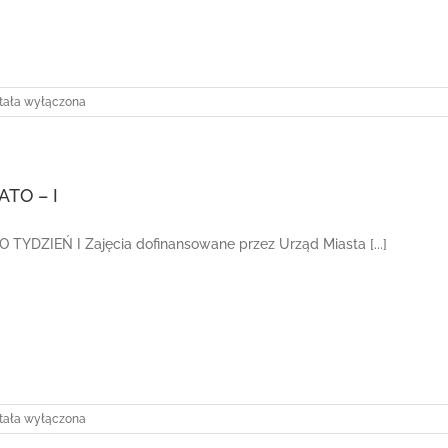
kolonie
tała wyłączona
ATO – I
 TYDZIEŃ I Zajęcia dofinansowane przez Urząd Miasta [...]
CJA
tała wyłączona
TO