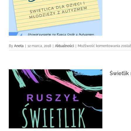
Świetl
By
Aneta
|
12 marca, 2018
|
Aktualności
|
Możliwość komentowania
zosta
Świetlik 