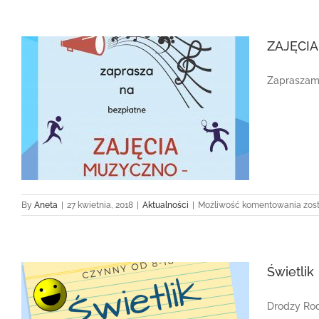
–
I
ZAJĘCI
Zapraszamy
ZAJ
By
Aneta
|
27 kwietnia, 2018
|
Aktualności
|
Możliwość komentowania
zos
MU
–
RU
Świetlik
Drodzy Rodz