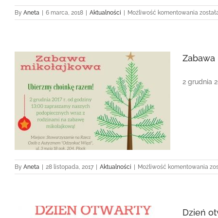
Świetli
By
Aneta
|
6 marca, 2018
|
Aktualności
|
Możliwość komentowania
został
ruszył!
Zabawa 
2 grudnia 2
Za
By
Aneta
|
28 listopada, 2017
|
Aktualności
|
Możliwość komentowania
zo
mi
Dzień ot