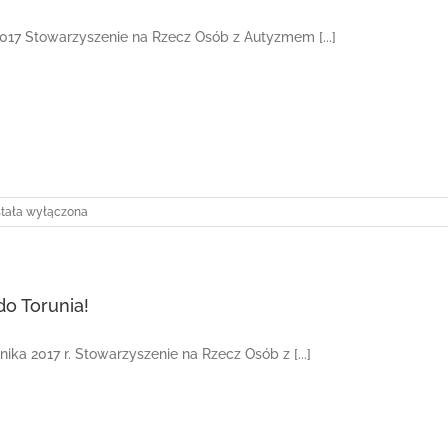
2017 Stowarzyszenie na Rzecz Osób z Autyzmem [...]
ień
stała wyłączona
arty
o Torunia!
nika 2017 r. Stowarzyszenie na Rzecz Osób z [...]