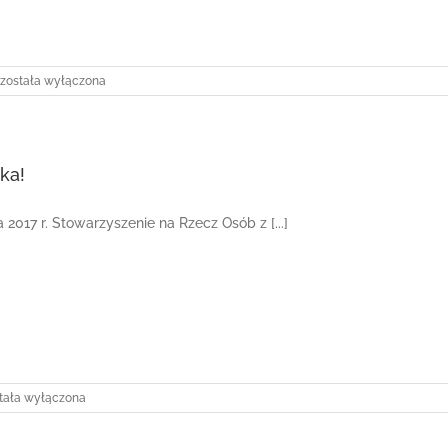
Wyjazd
została wyłączona
do
Torunia!
ka!
 2017 r. Stowarzyszenie na Rzecz Osób z [...]
ieczka!
tała wyłączona