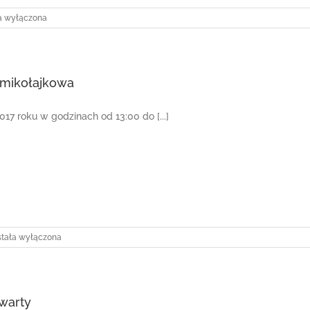
k
a wyłączona
mikołajkowa
017 roku w godzinach od 13:00 do [...]
bawa
stała wyłączona
kołajkowa
warty