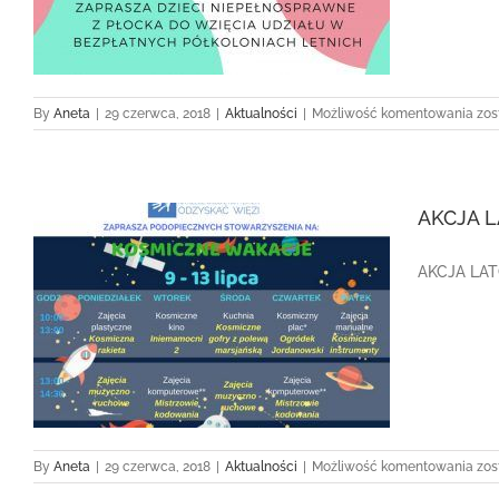
Pół
By
Aneta
|
29 czerwca, 2018
|
Aktualności
|
Możliwość komentowania
zos
AKCJA L
AKCJA LATO
AK
By
Aneta
|
29 czerwca, 2018
|
Aktualności
|
Możliwość komentowania
zos
LA