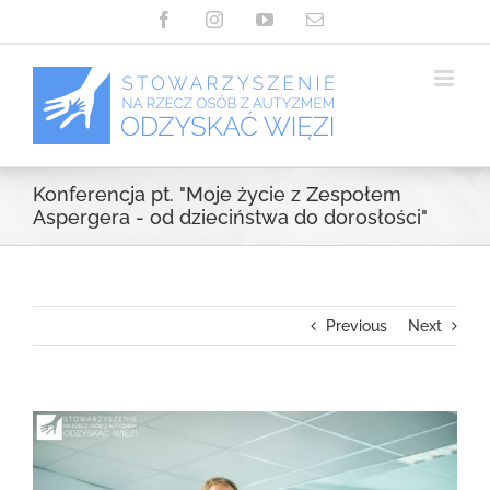
Przejdź
Facebook
Instagram
YouTube
Email
do
zawartości
Konferencja pt. "Moje życie z Zespołem
Aspergera - od dzieciństwa do dorosłości"
Previous
Next
View
Larger
Image