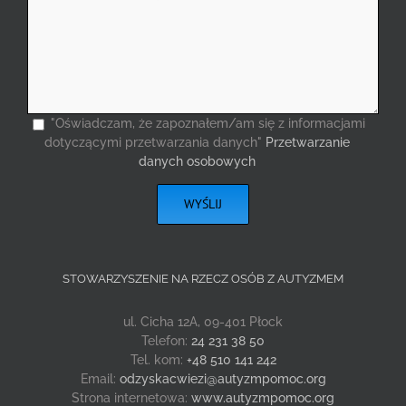
"Oświadczam, że zapoznałem/am się z informacjami
dotyczącymi przetwarzania danych"
Przetwarzanie
danych osobowych
STOWARZYSZENIE NA RZECZ OSÓB Z AUTYZMEM
ul. Cicha 12A, 09-401 Płock
Telefon:
24 231 38 50
Tel. kom:
+48 510 141 242
Email:
odzyskacwiezi@autyzmpomoc.org
Strona internetowa:
www.autyzmpomoc.org