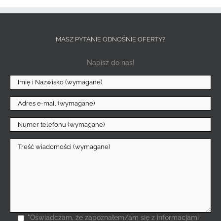
MASZ PYTANIE ODNOŚNIE OFERTY?
Napisz do nas!
"Oświadczam, że zapoznałem/am się z informacjami