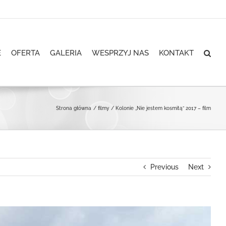
E
OFERTA
GALERIA
WESPRZYJ NAS
KONTAKT
Strona główna
filmy
Kolonie „Nie jestem kosmitą” 2017 – film
Previous
Next