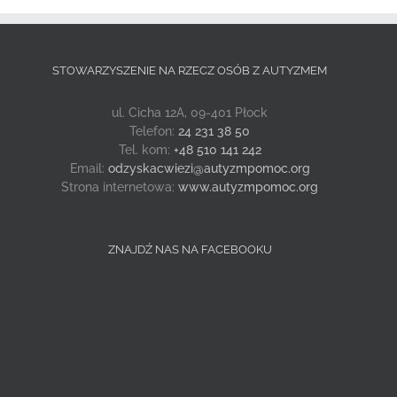
STOWARZYSZENIE NA RZECZ OSÓB Z AUTYZMEM
ul. Cicha 12A, 09-401 Płock
Telefon:
24 231 38 50
Tel. kom:
+48 510 141 242
Email:
odzyskacwiezi@autyzmpomoc.org
Strona internetowa:
www.autyzmpomoc.org
ZNAJDŹ NAS NA FACEBOOKU