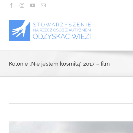
Przejdź
Facebook
Instagram
YouTube
Email
do
zawartości
Kolonie „Nie jestem kosmitą” 2017 – film
View
Larger