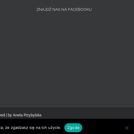
ZNAJDŹ NAS NA FACEBOOKU
ved | by
Aneta Przybylska
a, że zgadzasz się na ich użycie.
Zgoda