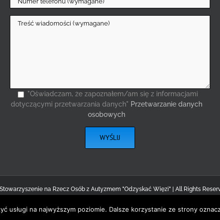
"Oświadczam, że zapoznałem/am się z informacjami
dotyczącymi przetwarzania danych"
Przetwarzanie danych
osobowych
 Stowarzyszenie na Rzecz Osób z Autyzmem "Odzyskać Więzi" | All Rights Reser
Facebook
Instagram
YouTube
Email
zyć usługi na najwyższym poziomie. Dalsze korzystanie ze strony oznacz