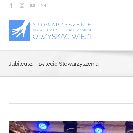
Przejdź
Facebook
Instagram
YouTube
Email
do
zawartości
Jubileusz – 15 lecie Stowarzyszenia
View
Larger