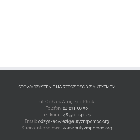
STOWARZYSZENIE NA RZECZ OSÓB Z AUTYZMEM
ul. Cicha 12A, 09-401 Płock
Telefon:
24 231 38 50
Tel. kom:
+48 510 141 242
Email:
odzyskacwiezi@autyzmpomoc.org
Strona internetowa:
www.autyzmpomoc.org