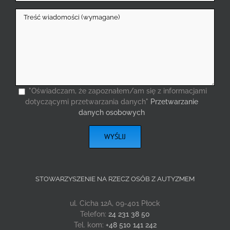
"Oświadczam, że zapoznałem/am się z informacjami
dotyczącymi przetwarzania danych"
Przetwarzanie
danych osobowych
STOWARZYSZENIE NA RZECZ OSÓB Z AUTYZMEM
ul. Cicha 12A, 09-401 Płock
Telefon:
24 231 38 50
Tel. kom:
+48 510 141 242