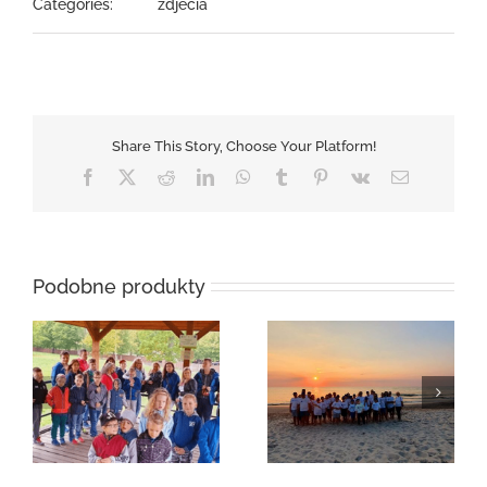
Categories:
zdjecia
Share This Story, Choose Your Platform!
Facebook
X
Reddit
LinkedIn
WhatsApp
Tumblr
Pinterest
Vk
Email
Podobne produkty
Wycieczka do
Kolonie letnie 2020
Kazimierza Wielkiego
– lato 2020